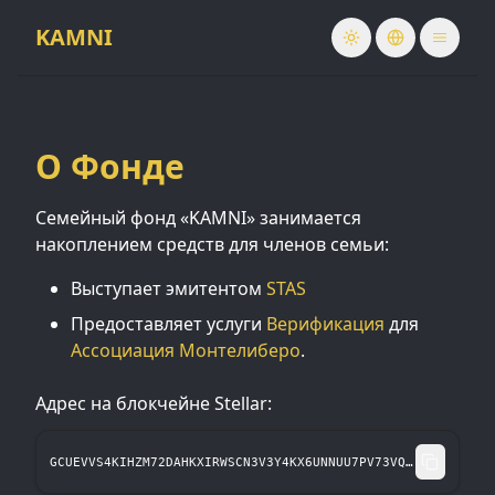
KAMNI
О Фонде
Семейный фонд «KAMNI» занимается
накоплением средств для членов семьи:
Выступает эмитентом
STAS
Предоставляет услуги
Верификация
для
Ассоциация Монтелиберо
.
Адрес на блокчейне Stellar:
GCUEVVS4KIHZM72DAHKXIRWSCN3V3Y4KX6UNNUU7PV73VQK44CNKAMNI
Копиров